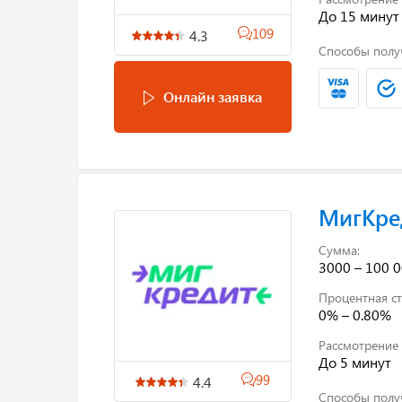
До 15 минут
109
4.3
Способы полу
Онлайн заявка
МигКре
Сумма:
3000 – 100 0
Процентная ст
0% – 0.80%
Рассмотрение 
До 5 минут
99
4.4
Способы полу