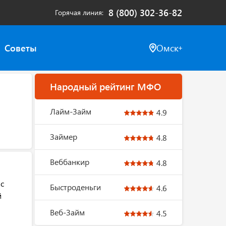
8 (800) 302-36-82
Горячая линия
Советы
Омск
Народный рейтинг МФО
Лайм-Займ
4.9
Займер
4.8
Веббанкир
4.8
 с
Быстроденьги
4.6
й
Веб-Займ
4.5